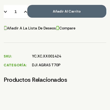
Añadir Al Carrito
Añadir A La Lista De Deseos
Compare
YC.XC.XX001424
SKU
DJI AGRAS T70P
CATEGORÍA
Productos Relacionados
VALVULA DE
BIELA DE PIEZA DE
TU
RETENCION T70
BLOQUEO
T7