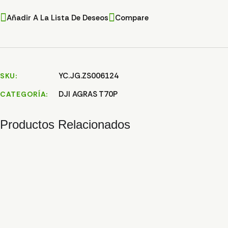
Añadir A La Lista De Deseos
Compare
YC.JG.ZS006124
SKU
DJI AGRAS T70P
CATEGORÍA
Productos Relacionados
TUERCA ADAPTADOR ASPERSOR T70
2,15
€
TUBO ALUMINIO BASTIDOR TRASERO T70