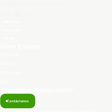
info@pulverizadron.com
643 392 162
Facebook
Instagram
TikTok
Otros Enlaces
Privacidad
Cookies
Aviso Legal
Blog
¿Necesitas Presupuesto?
Contáctanos
© 2025 Todos Los Derechos Reservados. Diseño Web: